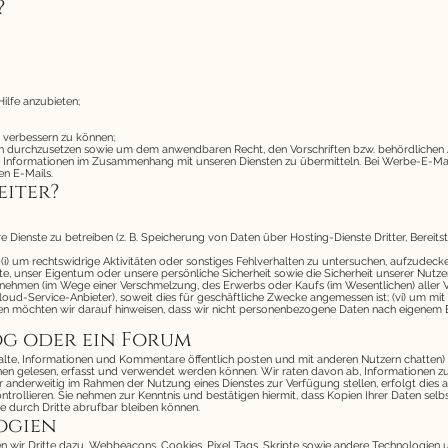
?
ilfe anzubieten;
 verbessern zu können;
en durchzusetzen sowie um dem anwendbaren Recht, den Vorschriften bzw. behördlichen
 Informationen im Zusammenhang mit unseren Diensten zu übermitteln. Bei Werbe-E-Mails 
en E-Mails.
eiter?
 Dienste zu betreiben (z. B. Speicherung von Daten über Hosting-Dienste Dritter, Bereits
i) um rechtswidrige Aktivitäten oder sonstiges Fehlverhalten zu untersuchen, aufzudeck
 unser Eigentum oder unsere persönliche Sicherheit sowie die Sicherheit unserer Nutzer od
ehmen (im Wege einer Verschmelzung, des Erwerbs oder Kaufs (im Wesentlichen) aller Ve
Cloud-Service-Anbieter), soweit dies für geschäftliche Zwecke angemessen ist; (vi) um mi
sen möchten wir darauf hinweisen, dass wir nicht personenbezogene Daten nach eigenem 
log oder ein Forum
Inhalte, Informationen und Kommentare öffentlich posten und mit anderen Nutzern chatten) 
nen gelesen, erfasst und verwendet werden können. Wir raten davon ab, Informationen zu 
r anderweitig im Rahmen der Nutzung eines Dienstes zur Verfügung stellen, erfolgt dies a
 kontrollieren. Sie nehmen zur Kenntnis und bestätigen hiermit, dass Kopien Ihrer Daten s
te durch Dritte abrufbar bleiben können.
ogien
n wir Dritte dazu, Webbeacons, Cookies, Pixel Tags, Skripte sowie andere Technologien u