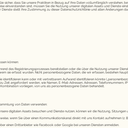
n Sie sicher, dass Sie unsere Praktiken in Bezug auf Ihre Daten vollumfänglich verstehen, b
e einverstanden sind, müssen Sie die Nutzung unserer digitalen Assets und Dienste einst
 Dienste stellt Ihre Zustimmung zu dieser Datenschutzrichtlinie und allen Änderungen da
assen können:
ie während des Registrierungsprozesses bereitstellen oder die über die Nutzung unserer Di
wem sie erfasst wurden. Nicht personenbezogene Daten, die wir erfassen, bestehen hau
man Sie identifizieren kann oder mit vertretbarem Aufwand identifizieren könnte („persone
it zu Zeit angefordert werden, wie Namen, E-Mail-Adressen, Adressen, Telefonnummern, 
 Kombination vorliegen, von uns als personenbezogene Daten behandelt.
r Sammlung von Daten verwenden:
unsere digitalen Assets besuchen und Dienste nutzen, können wir die Nutzung, Sitzunge
ielsweise, wenn Sie über einen Kommunikationskanal direkt mit uns Kontakt aufnehmen (z.
h über einen Drittanbieter wie Facebook oder Google bei unseren Diensten anmelden.