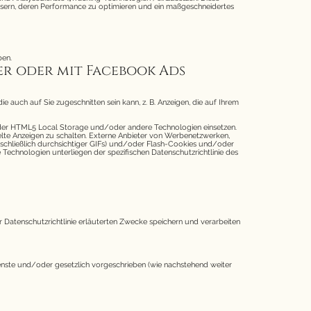
essern, deren Performance zu optimieren und ein maßgeschneidertes
ben.
er oder mit Facebook Ads
 auch auf Sie zugeschnitten sein kann, z. B. Anzeigen, die auf Ihrem
oder HTML5 Local Storage und/oder andere Technologien einsetzen.
ielte Anzeigen zu schalten. Externe Anbieter von Werbenetzwerken,
chließlich durchsichtiger GIFs) und/oder Flash-Cookies und/oder
echnologien unterliegen der spezifischen Datenschutzrichtlinie des
 Datenschutzrichtlinie erläuterten Zwecke speichern und verarbeiten
ienste und/oder gesetzlich vorgeschrieben (wie nachstehend weiter