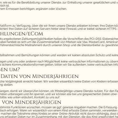
n, wie es für die Bereitstellung unserer Dienste, zur Einhaltung unserer gesetzlichen und
ich ist.
enem Ermessen berichtigen, ergänzen oder löschen.
ne-Plattform zu Verfügung, über die wir Ihnen unsere Dienste anbieten können. Ihre Date
rt Ihre Daten auf sicheren Servern hinter einer Firewall und er bietet sicheren HTTPS-Zu
Zahlungen/eCom
ets angebotenen Zahlungsmöglichkeiten halten die Vorschriften des PCI-DSS (Datensicherh
in. Dabei handelt es sich um die Zusammenarbeit von Marken wie Visa, MasterCard, Americ
erfahrenstechnische Maßnahmen) durch unseren Shop und die Dienstanbieter zu gewährlei
Maßnahmen und Bemühungen können und werden wir keinen absoluten Schutz und keine abs
legen und uns oder anderen nach Möglichkeit keine vertraulichen Informationen zu übermi
ls sichere Kommunikationsformen gelten, bitten wir Sie außerdem, keine vertraulichen I
gen um?
E Daten von Minderjährigen
che Volljährigkeit erreicht haben. Wir werden wissentlich keine Daten von Kindern erfassen.
g stellen.
rlangen, damit wir überprüfen können, ob Minderjährige unsere Dienste nutzen. Für den Fal
nsten untersagen und ihn sperren, und wir können alle bei uns gespeicherten Daten über
itte, wie unten erläutert, Kontakt zu uns auf.
en von Minderjährigen
estimmte Funktionen wünschen, müssen sie ggf. gewisse Angaben machen. Die Erfassung e
sch erfolgen. Wenn wir wissentlich von einem Kind erfasste Daten sammeln, verwenden 
machen die Teilnahme eines Kindes an einer Online-Aktivität nicht davon abhängig, dass d
on uns erfassten Daten nur im Zusammenhang mit den Diensten, die das Kind angefordert ha