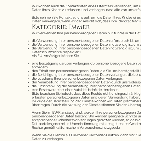
Wir können auch die Kontaktdaten eines Elternteils verwenden, um übe
Daten Ihres Kindes zu erfassen, und verlangen, dass alle von uns e
Bitte nehmen Sie Kontakt zu uns auf, um die Daten Ihres Kindes einzus
Daten verweigern, wenn wir der Ansicht sich, dass Ihre Identität frag
Kategorie: Immer
Wir verwenden Ihre personenbezogenen Daten nur für die in der Date
die Verwendung Ihrer personenbezogenen Daten erforderlich ist, um e
die Verwendung Ihrer personenbezogenen Daten notwendig ist, um 
die Verwendung Ihrer personenbezogenen Daten notwendig ist, um unser
Datenschutzrechte respektiert).
Als EU-Ansässiger können Sie:
eine Bestätigung darüber verlangen, ob personenbezogene Daten vera
anfordern;
den Erhalt von personenbezogenen Daten, die Sie uns bereitgestellt
die Berichtigung lhrer personenbezogenen Daten verlangen, die bei u
die Löschung Ihrer personenbezogenen Daten verlangen;
der Verarbeitung Ihrer personenbezogenen Daten durch uns widersp
die Einschränkung der Verarbeitung Ihrer personenbezogenen Daten 
eine Beschwerde bei einer Aufsichtsbehörde einreichen.
Bitte beachten Sie jedoch, dass diese Rechte nicht uneingeschränkt
erfassten personenbezogenen Daten und deren Verwendung haben, we
Im Zuge der Bereitstellung der Dienste können wir Daten grenzübe
übertragen. Durch die Nutzung der Dienste stimmen Sie der Übertr
Wenn Sie im EWR ansässig sind, werden Ihre personenbezogenen Da
personenbezogener Daten besteht. Wir werden geeignete Schritte unt
entsprechende Sicherheitsvorkehrungen getroffen werden, so dass da
Drittparteien jederzeit in Übereinstimmung mit den geltenden Gesetz
Rechte gemäß kalifornischem Verbraucherschutzgesetz
Wenn Sie die Dienste als Einwohner Kaliforniens nutzen, dann sind S
Daten zu verlangen.