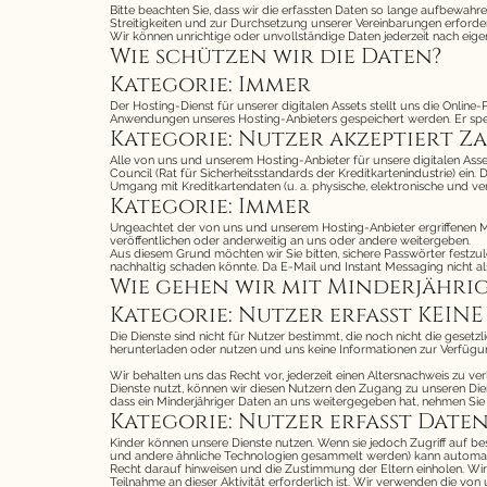
Bitte beachten Sie, dass wir die erfassten Daten so lange aufbewahre
Streitigkeiten und zur Durchsetzung unserer Vereinbarungen erforderl
Wir können unrichtige oder unvollständige Daten jederzeit nach eig
Wie schützen wir die Daten?
Kategorie: Immer
Der Hosting-Dienst für unserer digitalen Assets stellt uns die Onli
Anwendungen unseres Hosting-Anbieters gespeichert werden. Er speiche
Kategorie: Nutzer akzeptiert 
Alle von uns und unserem Hosting-Anbieter für unsere digitalen Ass
Council (Rat für Sicherheitsstandards der Kreditkartenindustrie) e
Umgang mit Kreditkartendaten (u. a. physische, elektronische und v
Kategorie: Immer
Ungeachtet der von uns und unserem Hosting-Anbieter ergriffenen 
veröffentlichen oder anderweitig an uns oder andere weitergeben.
Aus diesem Grund möchten wir Sie bitten, sichere Passwörter festzu
nachhaltig schaden könnte. Da E-Mail und Instant Messaging nicht a
Wie gehen wir mit Minderjähri
Kategorie: Nutzer erfasst KEIN
Die Dienste sind nicht für Nutzer bestimmt, die noch nicht die gesetzli
herunterladen oder nutzen und uns keine Informationen zur Verfügun
Wir behalten uns das Recht vor, jederzeit einen Altersnachweis zu ve
Dienste nutzt, können wir diesen Nutzern den Zugang zu unseren Die
dass ein Minderjähriger Daten an uns weitergegeben hat, nehmen Sie b
Kategorie: Nutzer erfasst Dat
Kinder können unsere Dienste nutzen. Wenn sie jedoch Zugriff auf b
und andere ähnliche Technologien gesammelt werden) kann automati
Recht darauf hinweisen und die Zustimmung der Eltern einholen. Wir 
Teilnahme an dieser Aktivität erforderlich ist. Wir verwenden die v