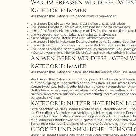
Warum erfassen wir diese Daten
Kategorie: Immer
Wir können Ihre Daten für folgende Zwecke verwenden:
um unsere Dienste zur Verfügung zu stellen und zu betreiben;
um unsere Dienste zu entwickeln, anzupassen und zu verbessern;
um auf Ihr Feedback, Ihre Anfragen und Wünsche zu reagieren und H
um Anforderungs- und Nutzungsmuster zu analysieren;
für sonstige interne, statistische und Recherchezwecke;
um unsere Möglichkeiten zur Datensicherheit und Betrugsprävention
um Verstöße zu untersuchen und unsere Bedingungen und Richtlini
um Ihnen Aktualisierungen, Nachrichten, Werbematerial und sonstige
möchten. Wenn nicht, klicken Sie einfach auf den Abmeldelink in dies
An wen geben wir diese Daten w
Kategorie: Immer
Wir können Ihre Daten an unsere Dienstleister weitergeben, um unsere
Wir können Ihre Daten auch unter folgenden Umständen offenlegen: (
auf Verteidigung zu begründen oder auszuüben; (iii) um unsere Rechte,
Kontrollwechsels bei uns oder bei einem unserer verbundenen Untern
Drittanbieter zu erfassen, vorzuhalten und/oder zu verwalten (z. B. 
Nutzererlebnisses zu arbeiten. Zur Vermeidung von Missverständnis
verwenden können.
Kategorie: Nutzer hat einen B
Bitte beachten Sie, dass unsere Dienste soziale Interaktionen (z. B. 
die Sie in diesen Bereichen zur Verfügung stellen, von anderen Perso
wollen. Wenn Sie Inhalte auf unseren digitalen Assets hochladen ode
Mitglieder der Öffentlichkeit mit Zugriff auf Ihre Daten oder Inhalte
Seiten oder nach der Erstellung einer Kopie/Speicherung Ihrer Inhal
Cookies und ähnliche Technol
Wenn Sie unsere Dienste besuchen oder darauf zugreifen, autorisiere