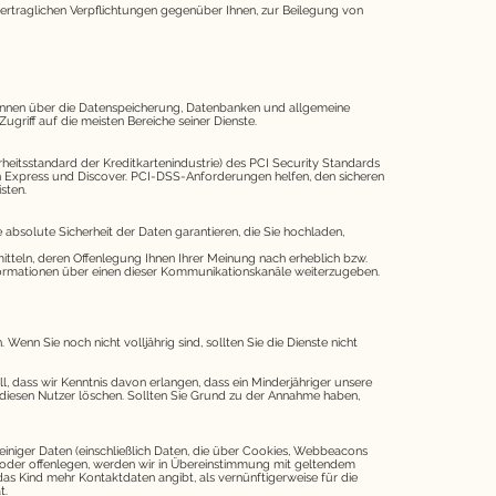
 vertraglichen Verpflichtungen gegenüber Ihnen, zur Beilegung von
n können über die Datenspeicherung, Datenbanken und allgemeine
griff auf die meisten Bereiche seiner Dienste.
eitsstandard der Kreditkartenindustrie) des PCI Security Standards
an Express und Discover. PCI-DSS-Anforderungen helfen, den sicheren
sten.
olute Sicherheit der Daten garantieren, die Sie hochladen,
tteln, deren Offenlegung Ihnen Ihrer Meinung nach erheblich bzw.
nformationen über einen dieser Kommunikationskanäle weiterzugeben.
 Wenn Sie noch nicht volljährig sind, sollten Sie die Dienste nicht
l, dass wir Kenntnis davon erlangen, dass ein Minderjähriger unsere
 diesen Nutzer löschen. Sollten Sie Grund zu der Annahme haben,
iniger Daten (einschließlich Daten, die über Cookies, Webbeacons
oder offenlegen, werden wir in Übereinstimmung mit geltendem
as Kind mehr Kontaktdaten angibt, als vernünftigerweise für die
t.