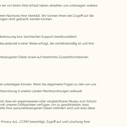
 wir von ihrem Kind erfasst haben, einsehen, uns untersagen, weitere
nen Nachweis Ihrer Identität. Wir können Ihnen den Zugriff auf die
htungen nicht gelöscht werden können.
nbetreuung bzw. technischen Support bereitzustellen);
ederzeit in einer Weise erfolgt, die verhältnismäßig ist und Ihre
sonenbezogenen Daten sowie auf bestimmte Zusatzinformationen
ngen unterliegen können. Wenn Sie allgemeine Fragen zu den von uns
echtsordnung in andere Länder/Rechtsordnungen weltweit
nd, dass ein angemessenes oder vergleichbares Niveau zum Schutz
it unseren Drittparteien verfügen, um zu gewährleisten, dass
ahls Ihrer personenbezogenen Daten minimiert wird und dass diese
rivacy Act; „CCPA“) berechtigt, Zugriff auf und Löschung Ihrer