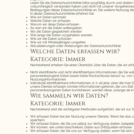
Lesen Sie die Datenschutzrichtlinie bitte sorgfältig durch und stelle
vollumfänglich verstanden haben und nicht mit unserer Vorgehensweis
Bedingungen dieser Datenschutzrichtlinie an. Die weitere Nutzung der
In dieser Datenschutzrichtlinie erfahren Sie:
Wie wir Daten sammeln
Welche Daten wir erfassen
Warum wir diese Daten erfassen
An wen wir die Daten weitergeben
Wo die Daten gespeichert werden
Wie lange die Daten vorgehalten werden
Wie wir die Daten schützen
Wie wir mit Minderjährigen umgehen
Aktualisierungen oder Änderungen der Datenschutzrichtlinie
Welche Daten erfassen wir?
Kategorie: Immer
Nachstehend erhalten Sie einen Überblick über die Daten, die wir erf
Nicht identifizierte und nicht identifizierbare Informationen, die S
personenbezogene Daten lassen keine Rückschlüsse darauf zu, von 
Nutzungsinformationen.
Individuell identifizierbare Informationen, d. h. all jene, über die 
unsere Dienste erfassen, können Informationen gehören, die von Ze
personenbezogenen Daten kombinieren, werden diese, solange sie in
Wie sammeln wir Daten?
Kategorie: Immer
Nachstehend sind die wichtigsten Methoden aufgeführt, die wir zu
Wir erfassen Daten bei der Nutzung unserer Dienste. Wenn Sie also 
speichern.
Wir erfassen Daten, die Sie uns selbst zur Verfügung stellen, beisp
Wir können, wie unten beschrieben, Daten aus Drittquellen erfassen.
Wir erfassen Daten, die Sie uns zur Verfügung stellen, wenn Sie sic