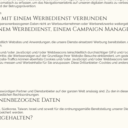
tomatisch zu erfassen, um das Navigationserlebnis auf unseren digitalen Assets zu verb
nd der Betrugsprävention.
e.
T mit einem Werbedienst verbunden
e personenbezogenen Daten nicht an Werbeunternehmen oder Werbenetzwerke weiterge
einem Werbedienst, einem Campaign Manag
eßlich Websites und Anwendungen, die unsere Dienste einsetzen) Werbung bereitstellen, die
n.
es und/oder JavaScript und/oder Webbeacons (einschließlich durchsichtiger GIFs) und/
h. Dritte, die Werbeanzeigen auf der Grundlage Ihrer Website-Besuche einblenden), um gez
te-Traffics können ebenfalls Cookies und/oder JavaScript und/oder Webbeacons (eins
u messen und Werbeinhalte für Sie anzupassen. Diese Drittanbieter-Cookies und andere T
würdigen Partner und Dienstanbieter auf der ganzen Welt ansässig sind. Zu den in dieser
hiedlichen Rechtsordnungen.
sonenbezogene Daten
d, Südkorea, Taiwan, Israel und soweit für die ordnungsgemäße Bereitstellung unserer D
peichert werden.
rgehalten?