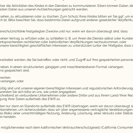
r die Aktivitäten des Kindes in den Diensten zu kommunizieren. Eltern können Daten, die
rfassten Daten aus unseren Aufzeichnungen gelöscht werden.
ehen, zu aktualisieren oder zu löschen. Zum Schutz Ihres Kindes bitten wir Sie ggf. um ei
lich ist. Bitte beachten Sie, dass bestimmte Daten aufgrund anderer gesetzlicher Verpflic
nschutzrichtlinie festgelegten Zwecke und nur, wenn wir davon überzeugt sind, dass:
inen Vertrag zu erfüllen oder zu schließen (z. B. um Ihnen die Dienste selbst oder Kunde
entsprechenden rechtlichen oder behördlichen Verpflichtungen nachzukommen, oder
e berechtigten geschäftlichen Interessen zu unterstützen (unter der Maßgabe, dass dies j
rbeitet werden, die Sie betreffen, oder nicht, und Zugriff auf Ihre gespeicherten per
 haben, in einem strukturierten, gängigen und maschinenlesbaren Format verlangen;
ns gespeichert sind;
rechen;
verlangen, oder
 gültig sind und unseren eigenen berechtigten Interessen und regulatorischen Anforderu
nden Sie sich bitte an uns, wie unten angegeben.
rschreitend an verbundene Unternehmen oder andere Dritte und aus Ihrem Land/Ihrer R
agung Ihrer Daten außerhalb des EWR zu.
ten nur dann an Standorte außerhalb des EWR übertragen, wenn wir davon überzeugt si
ernehmen, um sicherzustellen, dass wir über angemessene vertragliche Vereinbarungen m
s Risiko einer unrechtmäßigen Nutzung, Änderung, Löschung, eines Verlusts oder Diebst
en handeln.
ie möglicherweise nach dem kalifornischen Verbraucherschutzgesetz (California Consumer P