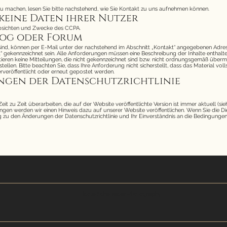
zu machen, lesen Sie bitte nachstehend, wie Sie Kontakt zu uns aufnehmen können.
 keine Daten ihrer Nutzer
Absichten und Zwecke des CCPA.
Blog oder Forum
lt sind, können per E-Mail unter der nachstehend im Abschnitt „Kontakt“ angegebenen Adres
t“ gekennzeichnet sein. Alle Anforderungen müssen eine Beschreibung der Inhalte enthal
tieren keine Mitteilungen, die nicht gekennzeichnet sind bzw. nicht ordnungsgemäß übermi
llen. Bitte beachten Sie, dass Ihre Anforderung nicht sicherstellt, dass das Material vol
rveröffentlicht oder erneut gepostet werden.
ngen der Datenschutzrichtlinie
 zu Zeit überarbeiten, die auf der Website veröffentlichte Version ist immer aktuell (sieh
gen werden wir einen Hinweis dazu auf unserer Website veröffentlichen. Wenn Sie die D
ng zu den Änderungen der Datenschutzrichtlinie und Ihr Einverständnis an die Bedingung
Nicole Schatzeder Photography