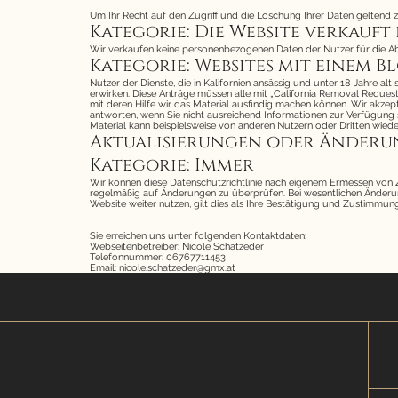
Um Ihr Recht auf den Zugriff und die Löschung Ihrer Daten geltend 
Kategorie: Die Website verkauft
Wir verkaufen keine personenbezogenen Daten der Nutzer für die 
Kategorie: Websites mit einem 
Nutzer der Dienste, die in Kalifornien ansässig und unter 18 Jahre a
erwirken. Diese Anträge müssen alle mit „California Removal Reques
mit deren Hilfe wir das Material ausfindig machen können. Wir akzep
antworten, wenn Sie nicht ausreichend Informationen zur Verfügung ste
Material kann beispielsweise von anderen Nutzern oder Dritten wiede
Aktualisierungen oder Änderu
Kategorie: Immer
Wir können diese Datenschutzrichtlinie nach eigenem Ermessen von Zeit
regelmäßig auf Änderungen zu überprüfen. Bei wesentlichen Änderun
Website weiter nutzen, gilt dies als Ihre Bestätigung und Zustimmu
Sie erreichen uns unter folgenden Kontaktdaten:
Webseitenbetreiber: Nicole Schatzeder
Telefonnummer: 06767711453
Email: nicole.schatzeder@gmx.at