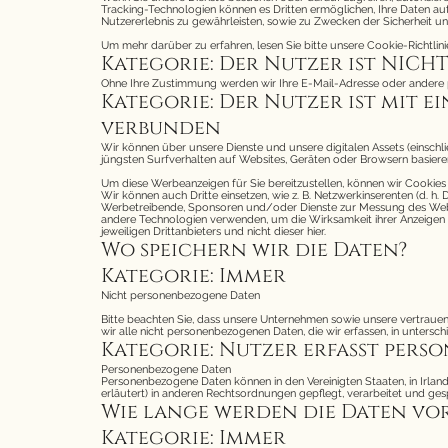
Tracking-Technologien können es Dritten ermöglichen, Ihre Daten au
Nutzererlebnis zu gewährleisten, sowie zu Zwecken der Sicherheit u
Um mehr darüber zu erfahren, lesen Sie bitte unsere Cookie-Richtlini
Kategorie: Der Nutzer ist NICH
Ohne Ihre Zustimmung werden wir Ihre E-Mail-Adresse oder ander
Kategorie: Der Nutzer ist mit 
verbunden
Wir können über unsere Dienste und unsere digitalen Assets (einschli
jüngsten Surfverhalten auf Websites, Geräten oder Browsern basiere
Um diese Werbeanzeigen für Sie bereitzustellen, können wir Cooki
Wir können auch Dritte einsetzen, wie z. B. Netzwerkinserenten (d. 
Werbetreibende, Sponsoren und/oder Dienste zur Messung des Websi
andere Technologien verwenden, um die Wirksamkeit ihrer Anzeigen z
jeweiligen Drittanbieters und nicht dieser hier.
Wo speichern wir die Daten?
Kategorie: Immer
Nicht personenbezogene Daten
Bitte beachten Sie, dass unsere Unternehmen sowie unsere vertrauens
wir alle nicht personenbezogenen Daten, die wir erfassen, in untersc
Kategorie: Nutzer erfasst per
Personenbezogene Daten
Personenbezogene Daten können in den Vereinigten Staaten, in Irlan
erläutert) in anderen Rechtsordnungen gepflegt, verarbeitet und ges
Wie lange werden die Daten vo
Kategorie: Immer