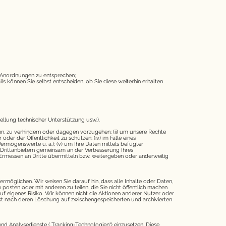
 Anordnungen zu entsprechen;
können Sie selbst entscheiden, ob Sie diese weiterhin erhalten
tellung technischer Unterstützung usw.).
en, zu verhindern oder dagegen vorzugehen; (ii) um unsere Rechte
er der Öffentlichkeit zu schützen; (iv) im Falle eines
rmögenswerte u. a.); (v) um Ihre Daten mittels befugter
t Drittanbietern gemeinsam an der Verbesserung Ihres
Ermessen an Dritte übermitteln bzw. weitergeben oder anderweitig
ermöglichen. Wir weisen Sie darauf hin, dass alle Inhalte oder Daten,
posten oder mit anderen zu teilen, die Sie nicht öffentlich machen
uf eigenes Risiko. Wir können nicht die Aktionen anderer Nutzer oder
elbst nach deren Löschung auf zwischengespeicherten und archivierten
nd Analysedienste („Tracking-Technologien“) einzusetzen. Diese