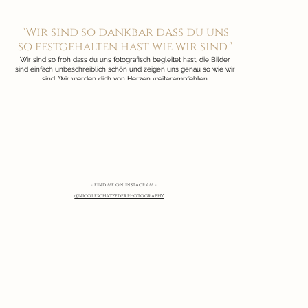
"Wir sind so dankbar dass du uns
"Du bist 
so festgehalten hast wie wir sind."
und has
deinen 
Wir sind so froh dass du uns fotografisch begleitet hast, die Bilder
sind einfach unbeschreiblich schön und zeigen uns genau so wie wir
Wir sind unendlich 
sind. Wir werden dich von Herzen weiterempfehlen.
hast, wir haben uns so
Erwartungen übertro
- FIND ME ON INSTAGRAM -
@NICOLESCHATZEDERPHOTOGRAPHY